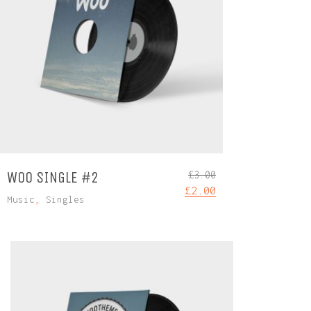
WOO SINGLE #2
£
3.00
£
2.00
Music
,
Singles