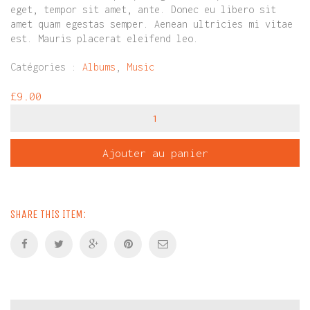
eget, tempor sit amet, ante. Donec eu libero sit
amet quam egestas semper. Aenean ultricies mi vitae
est. Mauris placerat eleifend leo.
Catégories :
Albums
,
Music
£
9.00
quantité
de
Woo
Album
Ajouter au panier
#4
SHARE THIS ITEM: