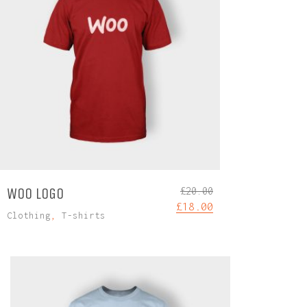
WOO LOGO
£
20.00
£
18.00
Clothing
,
T-shirts