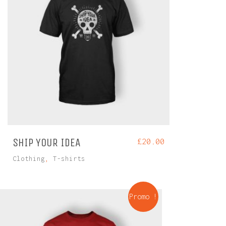
SHIP YOUR IDEA
£
20.00
Clothing
,
T-shirts
Promo !