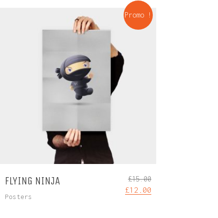
Promo !
FLYING NINJA
£
15.00
£
12.00
Posters