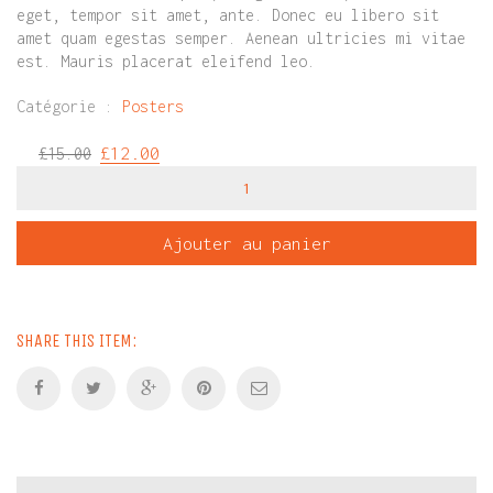
eget, tempor sit amet, ante. Donec eu libero sit
amet quam egestas semper. Aenean ultricies mi vitae
est. Mauris placerat eleifend leo.
Catégorie :
Posters
£
12.00
£
15.00
quantité
de
Premium
Quality
Ajouter au panier
SHARE THIS ITEM: